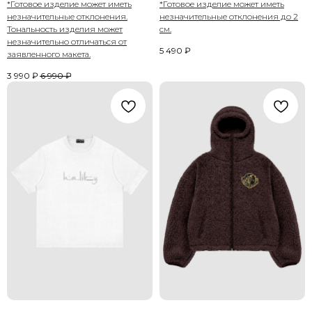
*Готовое изделие может иметь
*Готовое изделие может иметь
незначительные отклонения.
незначительные отклонения до 2
Тональность изделия может
см.
незначительно отличаться от
5 490
₽
заявленного макета.
3 990
₽
6 990
₽