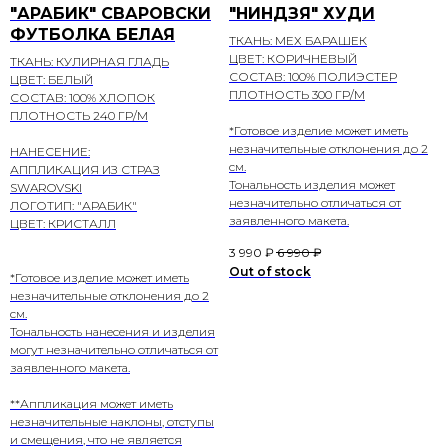
"АРАБИК" СВАРОВСКИ
"НИНДЗЯ" ХУДИ
ФУТБОЛКА БЕЛАЯ
ТКАНЬ: МЕХ БАРАШЕК
ЦВЕТ: КОРИЧНЕВЫЙ
ТКАНЬ: КУЛИРНАЯ ГЛАДЬ
СОСТАВ: 100% ПОЛИЭСТЕР
ЦВЕТ: БЕЛЫЙ
ПЛОТНОСТЬ 300 ГР/М
СОСТАВ: 100% ХЛОПОК
ПЛОТНОСТЬ 240 ГР/М
*Готовое изделие может иметь
незначительные отклонения до 2
НАНЕСЕНИЕ:
см.
АППЛИКАЦИЯ ИЗ СТРАЗ
Тональность изделия может
SWAROVSKI
незначительно отличаться от
ЛОГОТИП: "АРАБИК"
заявленного макета.
ЦВЕТ: КРИСТАЛЛ
3 990
₽
6 990
₽
Out of stock
*Готовое изделие может иметь
незначительные отклонения до 2
см.
Тональность нанесения и изделия
могут незначительно отличаться от
заявленного макета.
**Аппликация может иметь
незначительные наклоны, отступы
и смещения, что не является