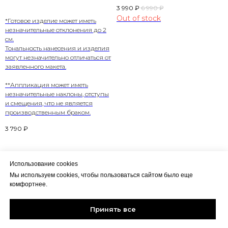
3 990
₽
6 990
₽
Out of stock
*Готовое изделие может иметь
незначительные отклонения до 2
см.
Тональность нанесения и изделия
могут незначительно отличаться от
заявленного макета.
**Аппликация может иметь
незначительные наклоны, отступы
и смещения, что не является
производственным браком.
3 790
₽
Использование cookies
Мы используем cookies, чтобы пользоваться сайтом было еще
комфортнее.
Политика конфиденциальности
HALIKY
CLOTHING
Соглашение пользователя
Принять все
Контакты