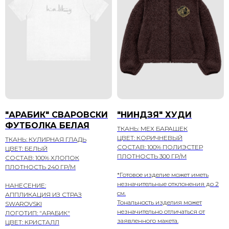
"АРАБИК" СВАРОВСКИ
"НИНДЗЯ" ХУДИ
ФУТБОЛКА БЕЛАЯ
ТКАНЬ: МЕХ БАРАШЕК
ЦВЕТ: КОРИЧНЕВЫЙ
ТКАНЬ: КУЛИРНАЯ ГЛАДЬ
СОСТАВ: 100% ПОЛИЭСТЕР
ЦВЕТ: БЕЛЫЙ
ПЛОТНОСТЬ 300 ГР/М
СОСТАВ: 100% ХЛОПОК
ПЛОТНОСТЬ 240 ГР/М
*Готовое изделие может иметь
незначительные отклонения до 2
НАНЕСЕНИЕ:
см.
АППЛИКАЦИЯ ИЗ СТРАЗ
Тональность изделия может
SWAROVSKI
незначительно отличаться от
ЛОГОТИП: "АРАБИК"
заявленного макета.
ЦВЕТ: КРИСТАЛЛ