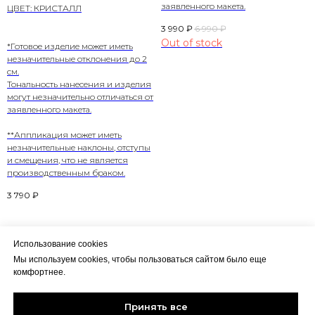
заявленного макета.
ЦВЕТ: КРИСТАЛЛ
3 990
₽
6 990
₽
Out of stock
*Готовое изделие может иметь
незначительные отклонения до 2
см.
Тональность нанесения и изделия
могут незначительно отличаться от
заявленного макета.
**Аппликация может иметь
незначительные наклоны, отступы
и смещения, что не является
производственным браком.
3 790
₽
Использование cookies
Мы используем cookies, чтобы пользоваться сайтом было еще
комфортнее.
Политика конфиденциальности
HALIKY
CLOTHING
Соглашение пользователя
Принять все