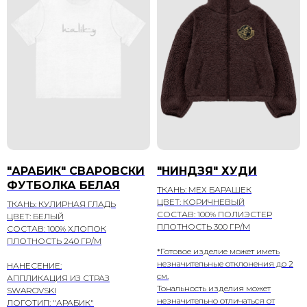
"АРАБИК" СВАРОВСКИ
"НИНДЗЯ" ХУДИ
ФУТБОЛКА БЕЛАЯ
ТКАНЬ: МЕХ БАРАШЕК
ЦВЕТ: КОРИЧНЕВЫЙ
ТКАНЬ: КУЛИРНАЯ ГЛАДЬ
СОСТАВ: 100% ПОЛИЭСТЕР
ЦВЕТ: БЕЛЫЙ
ПЛОТНОСТЬ 300 ГР/М
СОСТАВ: 100% ХЛОПОК
ПЛОТНОСТЬ 240 ГР/М
*Готовое изделие может иметь
незначительные отклонения до 2
НАНЕСЕНИЕ:
см.
АППЛИКАЦИЯ ИЗ СТРАЗ
Тональность изделия может
SWAROVSKI
незначительно отличаться от
ЛОГОТИП: "АРАБИК"