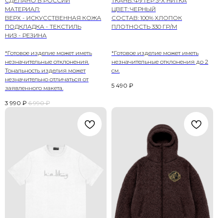
СДЕЛАНО В РОССИИ
ТКАНЬ: ФУТЕР 3-Х НИТКА
МАТЕРИАЛ:
ЦВЕТ: ЧЕРНЫЙ
ВЕРХ - ИСКУССТВЕННАЯ КОЖА
СОСТАВ: 100% ХЛОПОК
ПОДКЛАДКА - ТЕКСТИЛЬ
ПЛОТНОСТЬ 330 ГР/М
НИЗ - РЕЗИНА
*Готовое изделие может иметь
*Готовое изделие может иметь
незначительные отклонения.
незначительные отклонения до 2
Тональность изделия может
см.
незначительно отличаться от
5 490
₽
заявленного макета.
3 990
₽
6 990
₽