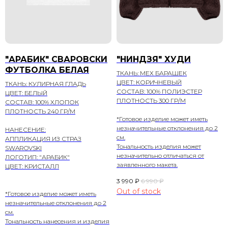
"АРАБИК" СВАРОВСКИ
"НИНДЗЯ" ХУДИ
ФУТБОЛКА БЕЛАЯ
ТКАНЬ: МЕХ БАРАШЕК
ЦВЕТ: КОРИЧНЕВЫЙ
ТКАНЬ: КУЛИРНАЯ ГЛАДЬ
СОСТАВ: 100% ПОЛИЭСТЕР
ЦВЕТ: БЕЛЫЙ
ПЛОТНОСТЬ 300 ГР/М
СОСТАВ: 100% ХЛОПОК
ПЛОТНОСТЬ 240 ГР/М
*Готовое изделие может иметь
незначительные отклонения до 2
НАНЕСЕНИЕ:
см.
АППЛИКАЦИЯ ИЗ СТРАЗ
Тональность изделия может
SWAROVSKI
незначительно отличаться от
ЛОГОТИП: "АРАБИК"
заявленного макета.
ЦВЕТ: КРИСТАЛЛ
3 990
₽
6 990
₽
Out of stock
*Готовое изделие может иметь
незначительные отклонения до 2
см.
Тональность нанесения и изделия