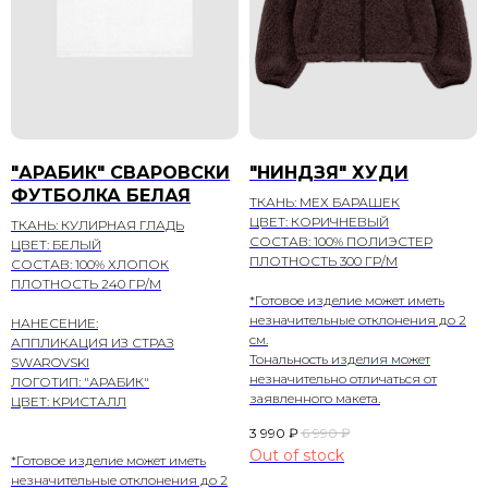
"АРАБИК" СВАРОВСКИ
"НИНДЗЯ" ХУДИ
ФУТБОЛКА БЕЛАЯ
ТКАНЬ: МЕХ БАРАШЕК
ЦВЕТ: КОРИЧНЕВЫЙ
ТКАНЬ: КУЛИРНАЯ ГЛАДЬ
СОСТАВ: 100% ПОЛИЭСТЕР
ЦВЕТ: БЕЛЫЙ
ПЛОТНОСТЬ 300 ГР/М
СОСТАВ: 100% ХЛОПОК
ПЛОТНОСТЬ 240 ГР/М
*Готовое изделие может иметь
незначительные отклонения до 2
НАНЕСЕНИЕ:
см.
АППЛИКАЦИЯ ИЗ СТРАЗ
Тональность изделия может
SWAROVSKI
незначительно отличаться от
ЛОГОТИП: "АРАБИК"
заявленного макета.
ЦВЕТ: КРИСТАЛЛ
3 990
₽
6 990
₽
Out of stock
*Готовое изделие может иметь
незначительные отклонения до 2