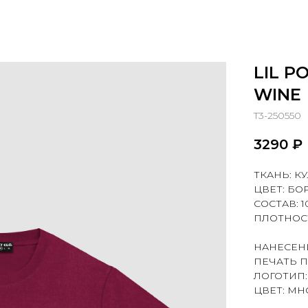
LIL P
WINE
T3-250550
3290
₽
ТКАНЬ: К
ЦВЕТ: БО
СОСТАВ: 
ПЛОТНОСТ
НАНЕСЕН
ПЕЧАТЬ 
ЛОГОТИП:
ЦВЕТ: МН