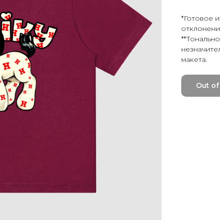
*Готовое 
отклонения
**Тонально
незначите
макета.
Out of