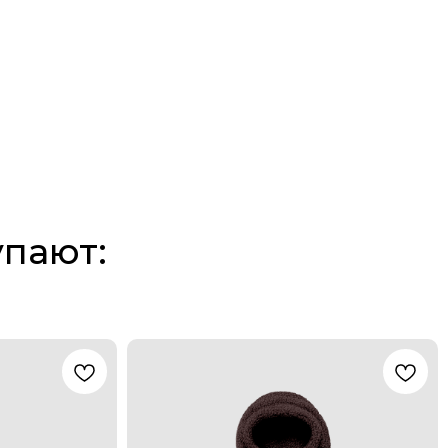
упают: