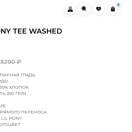
0
0
ONY TEE WASHED
3290
₽
УЛИРНАЯ ГЛАДЬ
РДО
100% ХЛОПОК
Ь 250 ГР/М
ИЕ:
ПРЯМОГО ПЕРЕНОСА
 LIL PONY
ОГОЦВЕТ