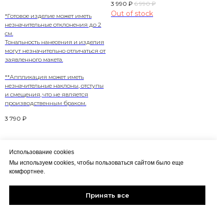
3 990
₽
6 990
₽
Out of stock
*Готовое изделие может иметь
незначительные отклонения до 2
см.
Тональность нанесения и изделия
могут незначительно отличаться от
заявленного макета.
**Аппликация может иметь
незначительные наклоны, отступы
и смещения, что не является
производственным браком.
3 790
₽
Использование cookies
Мы используем cookies, чтобы пользоваться сайтом было еще
комфортнее.
Политика конфиденциальности
HALIKY
CLOTHING
Соглашение пользователя
Принять все
Контакты
2024 ALL RIGHTS RESERVED