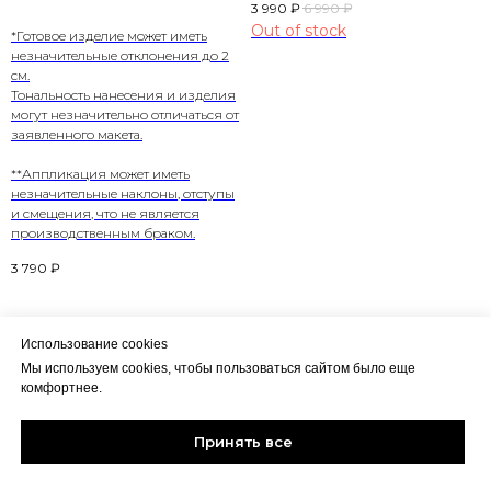
3 990
₽
6 990
₽
Out of stock
*Готовое изделие может иметь
незначительные отклонения до 2
см.
Тональность нанесения и изделия
могут незначительно отличаться от
заявленного макета.
**Аппликация может иметь
незначительные наклоны, отступы
и смещения, что не является
производственным браком.
3 790
₽
Использование cookies
Мы используем cookies, чтобы пользоваться сайтом было еще
комфортнее.
Политика конфиденциальности
HALIKY
CLOTHING
Соглашение пользователя
Принять все
Контакты
2024 ALL RIGHTS RESERVED