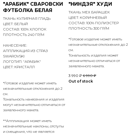
"АРАБИК" СВАРОВСКИ
"НИНДЗЯ" ХУДИ
ФУТБОЛКА БЕЛАЯ
ТКАНЬ: МЕХ БАРАШЕК
ЦВЕТ: КОРИЧНЕВЫЙ
ТКАНЬ: КУЛИРНАЯ ГЛАДЬ
СОСТАВ: 100% ПОЛИЭСТЕР
ЦВЕТ: БЕЛЫЙ
ПЛОТНОСТЬ 300 ГР/М
СОСТАВ: 100% ХЛОПОК
ПЛОТНОСТЬ 240 ГР/М
*Готовое изделие может иметь
незначительные отклонения до 2
НАНЕСЕНИЕ:
см.
АППЛИКАЦИЯ ИЗ СТРАЗ
Тональность изделия может
SWAROVSKI
незначительно отличаться от
ЛОГОТИП: "АРАБИК"
заявленного макета.
ЦВЕТ: КРИСТАЛЛ
3 990
₽
6 990
₽
Out of stock
*Готовое изделие может иметь
незначительные отклонения до 2
см.
Тональность нанесения и изделия
могут незначительно отличаться от
заявленного макета.
**Аппликация может иметь
незначительные наклоны, отступы
и смещения, что не является