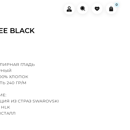
0
0
EE BLACK
УЛИРНАЯ ГЛАДЬ
ЕРНЫЙ
100% ХЛОПОК
Ь 240 ГР/М
ИЕ:
ИЯ ИЗ СТРАЗ SWAROVSKI
 HLK
ИСТАЛЛ