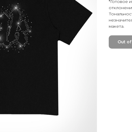
*Готовое 
отклонения
Тональнос
незначите
макета.
Out of