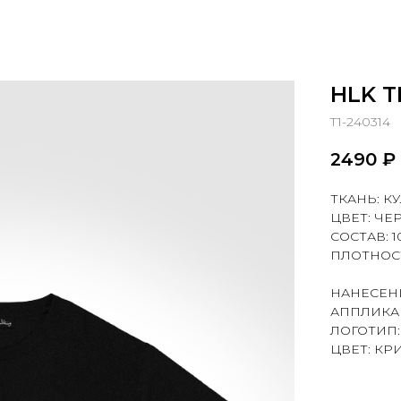
HLK T
T1-240314
2490
₽
ТКАНЬ: К
ЦВЕТ: Ч
СОСТАВ: 
ПЛОТНОСТ
НАНЕСЕН
АППЛИКАЦ
ЛОГОТИП:
ЦВЕТ: КР