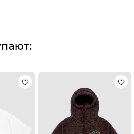
упают: