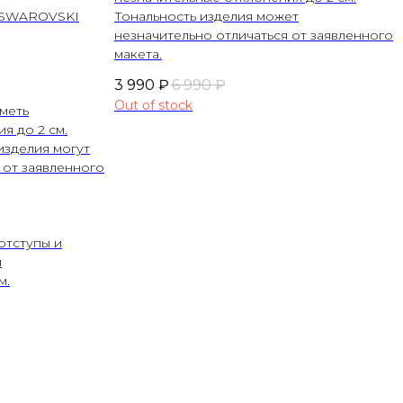
 SWAROVSKI
Тональность изделия может
незначительно отличаться от заявленного
макета.
3 990
₽
6 990
₽
Out of stock
меть
я до 2 см.
изделия могут
 от заявленного
отступы и
я
м.