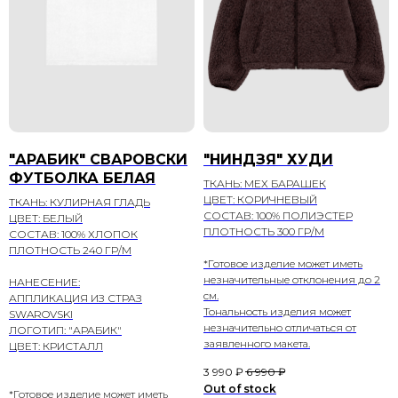
"АРАБИК" СВАРОВСКИ
"НИНДЗЯ" ХУДИ
ФУТБОЛКА БЕЛАЯ
ТКАНЬ: МЕХ БАРАШЕК
ЦВЕТ: КОРИЧНЕВЫЙ
ТКАНЬ: КУЛИРНАЯ ГЛАДЬ
СОСТАВ: 100% ПОЛИЭСТЕР
ЦВЕТ: БЕЛЫЙ
ПЛОТНОСТЬ 300 ГР/М
СОСТАВ: 100% ХЛОПОК
ПЛОТНОСТЬ 240 ГР/М
*Готовое изделие может иметь
незначительные отклонения до 2
НАНЕСЕНИЕ:
см.
АППЛИКАЦИЯ ИЗ СТРАЗ
Тональность изделия может
SWAROVSKI
незначительно отличаться от
ЛОГОТИП: "АРАБИК"
заявленного макета.
ЦВЕТ: КРИСТАЛЛ
3 990
₽
6 990
₽
Out of stock
*Готовое изделие может иметь