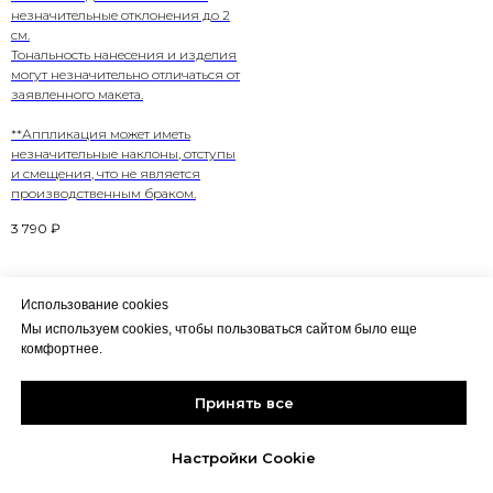
незначительные отклонения до 2
см.
Тональность нанесения и изделия
могут незначительно отличаться от
заявленного макета.
**Аппликация может иметь
незначительные наклоны, отступы
и смещения, что не является
производственным браком.
3 790
₽
Использование cookies
Мы используем cookies, чтобы пользоваться сайтом было еще
комфортнее.
Политика конфиденциальности
HALIKY
CLOTHING
Соглашение пользователя
Принять все
Контакты
2024 ALL RIGHTS RESERVED
Настройки Cookie