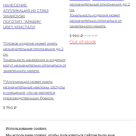
незначительные отклонения до 2
НАНЕСЕНИЕ:
см.
АППЛИКАЦИЯ ИЗ СТРАЗ
Тональность изделия может
SWAROVSKI
незначительно отличаться от
ЛОГОТИП: "АРАБИК"
заявленного макета.
ЦВЕТ: КРИСТАЛЛ
3 990
₽
6 990
₽
Out of stock
*Готовое изделие может иметь
незначительные отклонения до 2
см.
Тональность нанесения и изделия
могут незначительно отличаться от
заявленного макета.
**Аппликация может иметь
незначительные наклоны, отступы
и смещения, что не является
производственным браком.
3 790
₽
Использование cookies
Мы используем cookies, чтобы пользоваться сайтом было еще