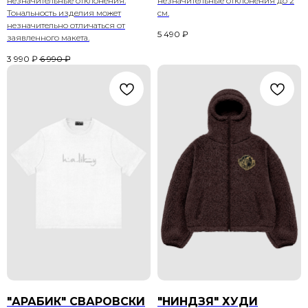
незначительные отклонения.
незначительные отклонения до 2
Тональность изделия может
см.
незначительно отличаться от
5 490
₽
заявленного макета.
3 990
₽
6 990
₽
"АРАБИК" СВАРОВСКИ
"НИНДЗЯ" ХУДИ