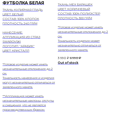
ФУТБОЛКА БЕЛАЯ
ТКАНЬ: МЕХ БАРАШЕК
ЦВЕТ: КОРИЧНЕВЫЙ
ТКАНЬ: КУЛИРНАЯ ГЛАДЬ
СОСТАВ: 100% ПОЛИЭСТЕР
ЦВЕТ: БЕЛЫЙ
ПЛОТНОСТЬ 300 ГР/М
СОСТАВ: 100% ХЛОПОК
ПЛОТНОСТЬ 240 ГР/М
*Готовое изделие может иметь
незначительные отклонения до 2
НАНЕСЕНИЕ:
см.
АППЛИКАЦИЯ ИЗ СТРАЗ
Тональность изделия может
SWAROVSKI
незначительно отличаться от
ЛОГОТИП: "АРАБИК"
заявленного макета.
ЦВЕТ: КРИСТАЛЛ
3 990
₽
6 990
₽
Out of stock
*Готовое изделие может иметь
незначительные отклонения до 2
см.
Тональность нанесения и изделия
могут незначительно отличаться от
заявленного макета.
**Аппликация может иметь
незначительные наклоны, отступы
и смещения, что не является
производственным браком.