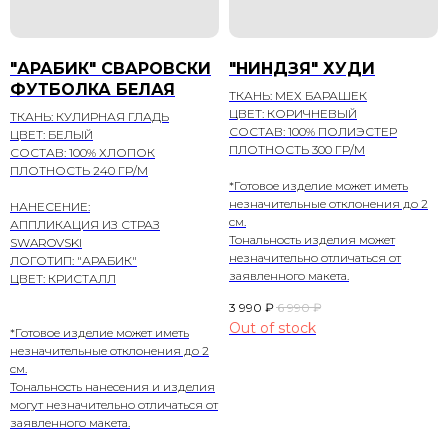
"АРАБИК" СВАРОВСКИ
"НИНДЗЯ" ХУДИ
ФУТБОЛКА БЕЛАЯ
ТКАНЬ: МЕХ БАРАШЕК
ЦВЕТ: КОРИЧНЕВЫЙ
ТКАНЬ: КУЛИРНАЯ ГЛАДЬ
СОСТАВ: 100% ПОЛИЭСТЕР
ЦВЕТ: БЕЛЫЙ
ПЛОТНОСТЬ 300 ГР/М
СОСТАВ: 100% ХЛОПОК
ПЛОТНОСТЬ 240 ГР/М
*Готовое изделие может иметь
незначительные отклонения до 2
НАНЕСЕНИЕ:
см.
АППЛИКАЦИЯ ИЗ СТРАЗ
Тональность изделия может
SWAROVSKI
незначительно отличаться от
ЛОГОТИП: "АРАБИК"
заявленного макета.
ЦВЕТ: КРИСТАЛЛ
3 990
₽
6 990
₽
Out of stock
*Готовое изделие может иметь
незначительные отклонения до 2
см.
Тональность нанесения и изделия
могут незначительно отличаться от
заявленного макета.