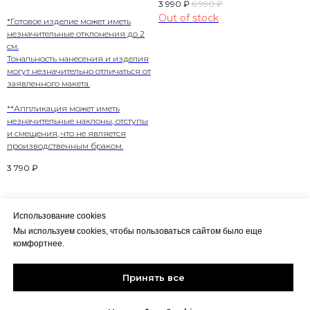
3 990
₽
6 990
₽
Out of stock
*Готовое изделие может иметь
незначительные отклонения до 2
см.
Тональность нанесения и изделия
могут незначительно отличаться от
заявленного макета.
**Аппликация может иметь
незначительные наклоны, отступы
и смещения, что не является
производственным браком.
3 790
₽
Использование cookies
Мы используем cookies, чтобы пользоваться сайтом было еще
комфортнее.
Политика конфиденциальности
HALIKY
Соглашение пользователя
Принять все
CLOTHING
Контакты
2024 ALL RIGHTS RESERVED