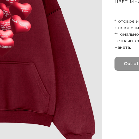
ЦВЕТ: МН
*Готовое 
отклонения
**Тонально
незначите
макета.
Out of