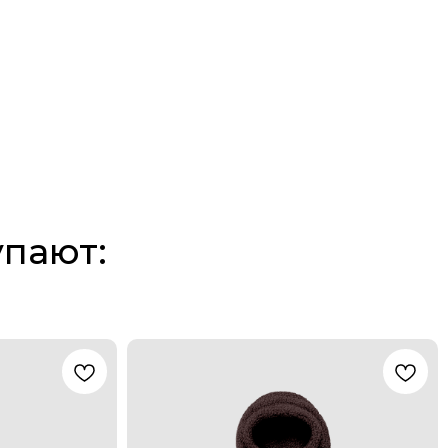
упают: