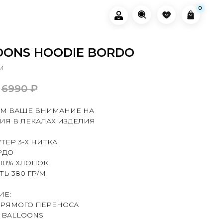
0
0
OONS HOODIE BORDO
M
6990
₽
М ВАШЕ ВНИМАНИЕ НА
ИЯ В ЛЕКАЛАХ ИЗДЕЛИЯ
УТЕР 3-Х НИТКА
РДО
100% ХЛОПОК
Ь 380 ГР/М
ИЕ:
ПРЯМОГО ПЕРЕНОСА
 BALLOONS