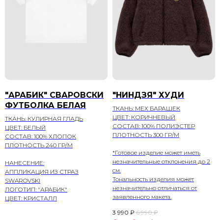
"АРАБИК" СВАРОВСКИ
"НИНДЗЯ" ХУДИ
ФУТБОЛКА БЕЛАЯ
ТКАНЬ: МЕХ БАРАШЕК
ЦВЕТ: КОРИЧНЕВЫЙ
ТКАНЬ: КУЛИРНАЯ ГЛАДЬ
СОСТАВ: 100% ПОЛИЭСТЕР
ЦВЕТ: БЕЛЫЙ
ПЛОТНОСТЬ 300 ГР/М
СОСТАВ: 100% ХЛОПОК
ПЛОТНОСТЬ 240 ГР/М
*Готовое изделие может иметь
незначительные отклонения до 2
НАНЕСЕНИЕ:
см.
АППЛИКАЦИЯ ИЗ СТРАЗ
Тональность изделия может
SWAROVSKI
незначительно отличаться от
ЛОГОТИП: "АРАБИК"
заявленного макета.
ЦВЕТ: КРИСТАЛЛ
3 990
₽
6 990
₽