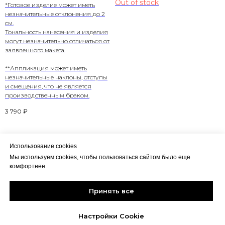
Out of stock
*Готовое изделие может иметь
незначительные отклонения до 2
см.
Тональность нанесения и изделия
могут незначительно отличаться от
заявленного макета.
**Аппликация может иметь
незначительные наклоны, отступы
и смещения, что не является
производственным браком.
3 790
₽
Использование cookies
Мы используем cookies, чтобы пользоваться сайтом было еще
комфортнее.
Политика конфиденциальности
HALIKY
CLOTHING
Соглашение пользователя
Принять все
Контакты
2024 ALL RIGHTS RESERVED
Настройки Cookie